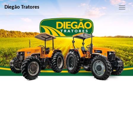
Diegão Tratores
Toggle
naviga